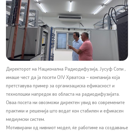
Директорот на Национална Радиодифузија, Јусуф Сопи ,
имаше чест да ја посети OIV Хрватска – компанија која
претставува пример за организациска ефикасност и
технолошки напредок во областа на радиодифузијата.
Оваа посета ни овозможи директен увид во современите
практики и решенија што водат кон стабилен и ефикасен
медиумски систем.
Мотивирани од нивниот модел, ќе работиме на создавање