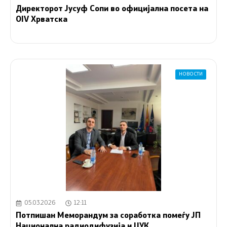
Директорот Јусуф Сопи во официјална посета на
OIV Хрватска
НОВОСТИ
05.03.2026
12:11
Потпишан Меморандум за соработка помеѓу ЈП
Национална радиодифузија и ЦУК