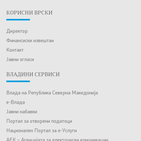
КОРИСНИ ВРСКИ
Директор
Финансиски извештаи
Контакт
Јавни огласи
ВЛАДИНИ СЕРВИСИ
Влада на Република Северна Македонија
е-Влада
Јавни набавки
Портал за отворени податоци
Национален Портал за е-Услуги
АЕК – Агенцијата за електронски комуникации