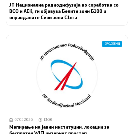
ЈП Национална радиодифузија во соработка со
BCO и АЕК, ги објавува Белите зони Б100 и
оправданите Сиви зони С1нга
БРОДБЕНД
07.05.2026
13:38
Мапирање на јавни институции, локации за
бесплатен WIFI интернет пристап