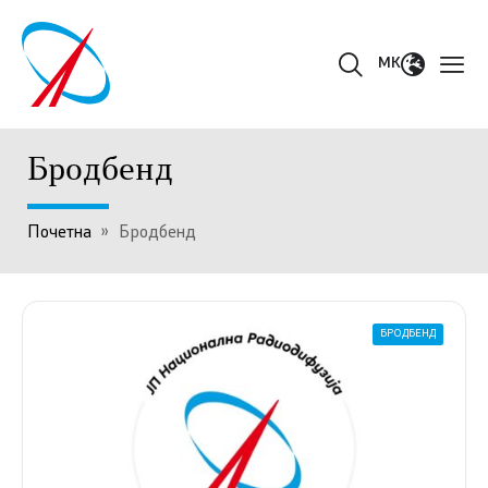
MK
Бродбенд
Почетна
»
Бродбенд
БРОДБЕНД