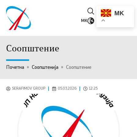
MK
MK
Соопштение
Почетна
»
Соопштенија
»
Соопштение
SERAFIMOV GROUP
05.03.2026
12:25