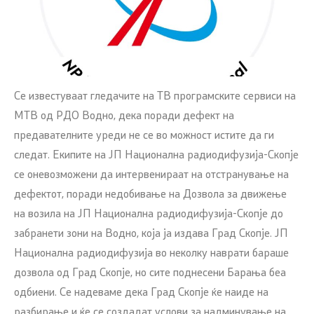
Се известуваат гледачите на ТВ програмските сервиси на
МТВ од РДО Водно, дека поради дефект на
предавателните уреди не се во можност истите да ги
следат. Екипите на ЈП Национална радиодифузија-Скопје
се оневозможени да интервенираат на отстранување на
дефектот, поради недобивање на Дозвола за движење
на возила на ЈП Национална радиодифузија-Скопје до
забранети зони на Водно, која ја издава Град Скопје. ЈП
Национална радиодифузија во неколку наврати бараше
дозвола од Град Скопје, но сите поднесени Барања беа
одбиени. Се надеваме дека Град Скопје ќе наиде на
разбирање и ќе се создадат услови за надминување на