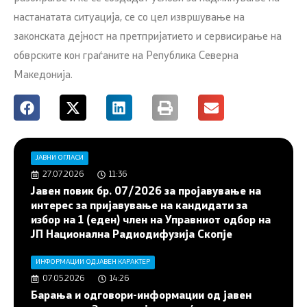
настанатата ситуација, се со цел извршување на
законската дејност на претпријатието и сервисирање на
обврските кон граѓаните на Република Северна
Македонија.
ЈАВНИ ОГЛАСИ
27.07.2026
11:36
Јавен повик бр. 07/2026 за пројавување на
интерес за пријавување на кандидати за
избор на 1 (еден) член на Управниот одбор на
ЈП Национална Радиодифузија Скопје
ИНФОРМАЦИИ ОД ЈАВЕН КАРАКТЕР
07.05.2026
14:26
Барања и одговори-информации од јавен