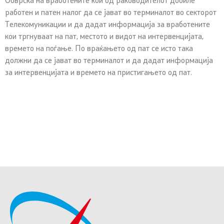
Обврска на вработените кои од раководителот добиле
работен и патен налог да се јават во терминалот во секторот
Телекомуникации и да дадат информација за вработените
кои тргнуваат на пат, местото и видот на интервенцијата,
времето на поѓање. По враќањето од пат се исто така
должни да се јават во терминалот и да дадат информација
за интервенцијата и времето на пристигањето од пат.