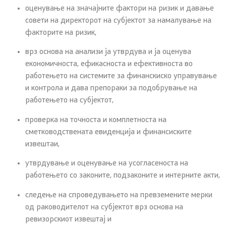
оценување на значајните фактори на ризик и давање
совети на директорот на субјектот за намалување на
факторите на ризик,
врз основа на анализи ја утврдува и ја оценува
економичноста, ефикасноста и ефективноста во
работењето на системите за финанскиско управување
и контрола и дава препораки за подобрување на
работењето на субјектот,
проверка на точноста и комплетноста на
сметководствената евиденција и финансиските
извештаи,
утврдување и оценување на усогласеноста на
работењето со законите, подзаконите и интерните акти,
следење на спроведувањето на превземените мерки
од раководителот на субјектот врз основа на
ревизорскиот извештај и