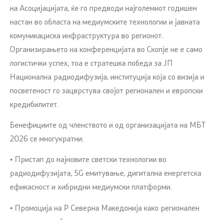
на Асоцијацијата, ќе го предводи најголемиот годишен
настан во областа на медиумските технологии и јавната
комуникациска инфраструктура во регионот.
Организирањето на конференцијата во Скопје не е само
логистички успех, тоа е стратешка победа за ЈП
Национална радиодифузија, институција која со визија и
посветеност го зацврстува својот регионален и европски
кредибилитет.
Бенефициите од членството и од организацијата на МБТ
2026 се многукратни:
• Пристап до најновите светски технологии во
радиодифузијата, 5G емитување, дигитална енергетска
ефикасност и хибридни медиумски платформи.
• Промоција на Р Северна Македонија како регионален