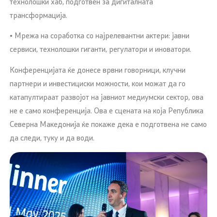
технолошки хаб, подготвен за дигиталната
трансформација.
• Мрежа на соработка со најрелевантни актери: јавни
сервиси, технолошки гиганти, регулатори и иноватори.
Конференцијата ќе донесе врвни говорници, клучни
партнери и инвестициски можности, кои можат да го
катапултираат развојот на јавниот медиумски сектор, oва
не е само конференција. Ова е сцената на која Република
Северна Македонија ќе покаже дека е подготвена не само
да следи, туку и да води.