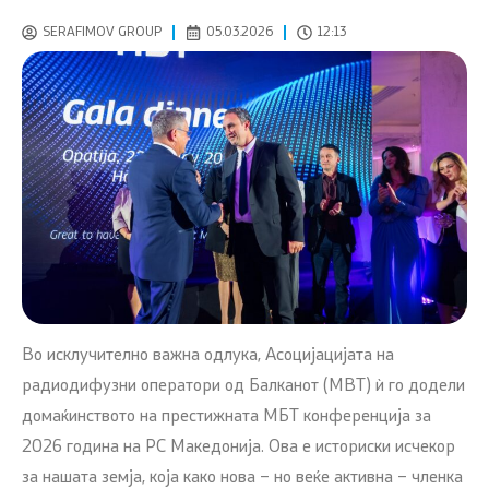
SERAFIMOV GROUP
05.03.2026
12:13
Во исклучително важна одлука, Асоцијацијата на
радиодифузни оператори од Балканот (MBT) ѝ го додели
домаќинството на престижната МБТ конференција за
2026 година на РС Македонија. Ова е историски исчекор
за нашата земја, која како нова – но веќе активна – членка