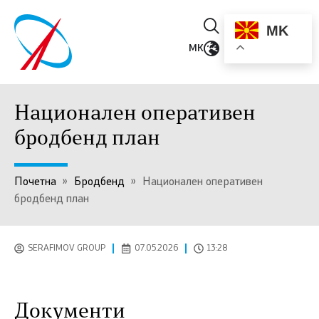
MK
MK
Национален оперативен
бродбенд план
Почетна
»
Бродбенд
»
Национален оперативен
бродбенд план
SERAFIMOV GROUP
07.05.2026
13:28
Документи