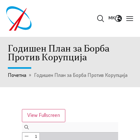
MK
Годишен План за Борба
Против Корупција
Почетна
»
Годишен План за Борба Против Корупција
View Fullscreen