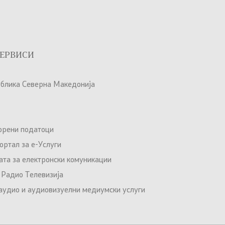
ЕРВИСИ
ублика Северна Македонија
орени податоци
ртал за е-Услуги
ата за електронски комуникации
 Радио Телевизија
 аудио и аудиовизуелни медиумски услуги